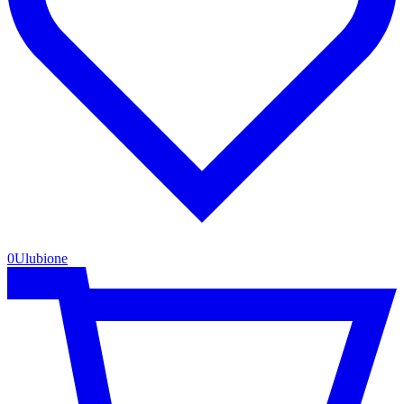
0
Ulubione