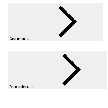
Opis produktu
ROSA3D ReFill
PCTG
+ 10GF w kolorze Light Gray (Jasny
Szary) to materiał techniczny na bazie kopoliestru, wzbogaco
włóknem szklanym , przeznaczony do druku elementów
wymagających podwyższonej wytrzymałości, odporności i
stabilności wymiarowej.
DLACZEGO
WARTO
WYBRAĆ
PCTG
10GF?
Dane techniczne
Zwiększona wytrzymałość mechaniczna.
Dodatek
SKU
włókna szklanego wzmacnia strukturę materiału, co
4347
pozwala stosować go w elementach narażonych na