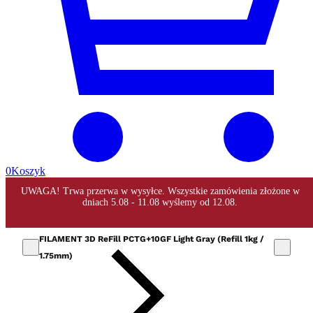
0
Koszyk
FILAMENT 3D ReFill PCTG+10GF Light Gray (Refill 1kg /
1.75mm)