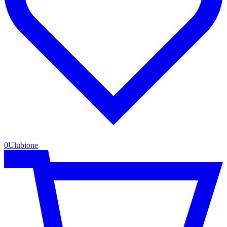
0
Ulubione