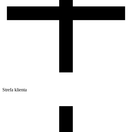
Strefa klienta
Pliki do pobrania
Profile do drukarek 3D
Szpule i opakowania
Zwroty
Reklamacje
Druk 3D - Porady dla początkujących
Jak korzystać z profili ROSA3D?