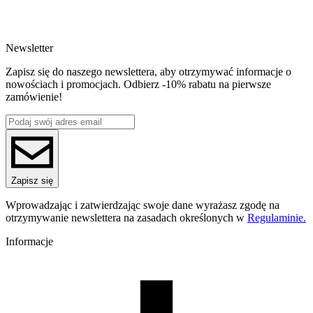
SKU
4367
EAN
5907753136107
Newsletter
Waga netto [kg]
Refill 1kg
Zapisz się do naszego newslettera, aby otrzymywać informacje o
Średnica [mm]
nowościach i promocjach. Odbierz -10% rabatu na pierwsze
1.75
zamówienie!
Materiał bazowy
ASA
ReFill
ReFill
Seria
ASA
Nazwa koloru
Zapisz się
Silver
Kolor
Wprowadzając i zatwierdzając swoje dane wyrażasz zgodę na
srebrny
otrzymywanie newslettera na zasadach określonych w
Regulaminie.
Temperatura dyszy [C]
230-260
Informacje
Temperatura stołu [C]
70-110
Nawiew [%]
0-50
Zamknięta komora