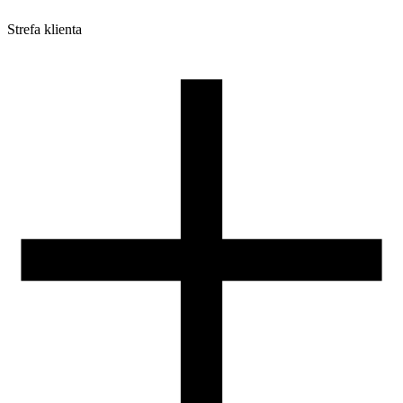
Strefa klienta
Pliki do pobrania
Profile do drukarek 3D
Szpule i opakowania
Zwroty
Reklamacje
Druk 3D - Porady dla początkujących
Jak korzystać z profili ROSA3D?