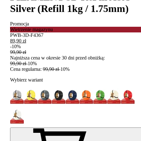
Silver (Refill 1kg / 1.75mm)
Promocja
Wietrzenie magazynu
PWB-3D-F4367
89,90 zł
-
10
%
99,90 zł
Najniższa cena w okresie 30 dni przed obniżką:
99,90 zł
-
10
%
Cena regularna
:
99,90 zł
-
10
%
Wybierz wariant