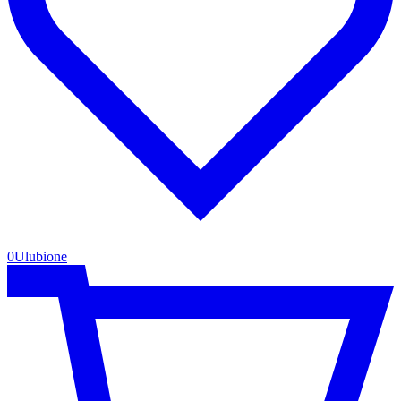
0
Ulubione