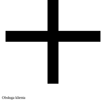
zalecana
Temperatura komory [C]
50-80
Warunki suszenia [C/godz]
80-90/3-4
Waga szpuli [g]
32
Wymiary szpuli [mm]
99/60/94
Wymiary opakowania [mm]
225/210/75
Waga brutto [g]
1200
Ilość sztuk w opakowaniu zbiorczym:
7
Obsługa klienta
O firmie
Opinie