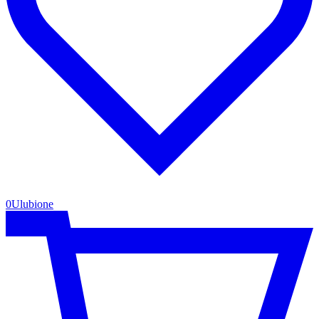
0
Ulubione