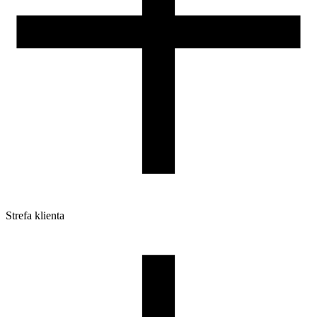
Strefa klienta
Pliki do pobrania
Profile do drukarek 3D
Szpule i opakowania
Zwroty
Reklamacje
Druk 3D - Porady dla początkujących
Jak korzystać z profili ROSA3D?