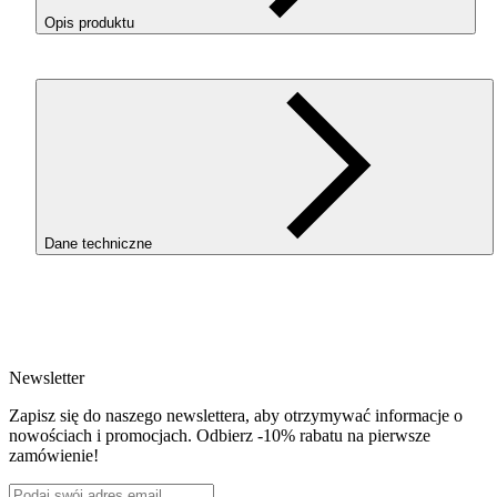
Opis produktu
ROSA
3D
PLA
Starter Glow in the Dark w kolorze Dark Blu
(Ciemny Niebieski) to filament do drukowania modeli, które 
naświetleniu naturalnym lub sztucznym światłem emitują
fosforyzującą poświatę w ciemności. Pozwala tworzyć projekt
które przyciągają uwagę nie tylko w dzień, ale również po
zgaszeniu światła. Sprawdzi się w rękach początkujących,
hobbystów oraz osób poszukujących materiału do kreatywn
wydruków z wyrazistym efektem specjalnym.
Dane techniczne
DLACZEGO
WARTO
WYBRAĆ
PLA
STARTER
GLOW
IN
THE
DARK
?
SKU
Efekt świecenia w ciemności.
Po wcześniejszym
3228
naświetleniu wydruk emituje fosforyzującą poświatę i
EAN
zyskuje dodatkowy wymiar wizualny.
5907753130976
Newsletter
Waga netto [kg]
Prosty i przewidywalny druk.
Niski skurcz oraz dobra
0.5kg
Zapisz się do naszego newslettera, aby otrzymywać informacje o
przyczepność warstw ułatwiają uzyskanie estetycznych
Średnica [mm]
nowościach i promocjach. Odbierz -10% rabatu na pierwsze
modeli z dobrze odwzorowanymi detalami.
1.75
zamówienie!
Materiał bazowy
Więcej możliwości tworzenia.
Materiał pozwala
PLA
realizować dekoracje, gadżety i projekty użytkowe, któr