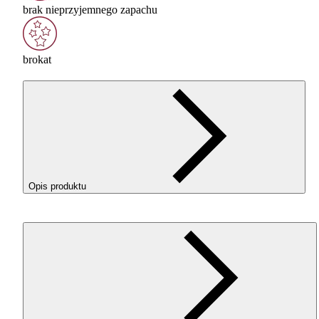
brak nieprzyjemnego zapachu
brokat
Opis produktu
PET
-G HS
GALAXY
Red
wysoką jakość i trwałość wydruków
efektownym, brokatowym wykończeniem
Intensywna, głęboka czerwień
drobinki
srebrnego brokatu
właściwościom
PET
-G
łatwy w druku, odpor
na uszkodzenia i zapewnia doskonałą adhezję warstw
wydrukach dekoracyjnych, modela