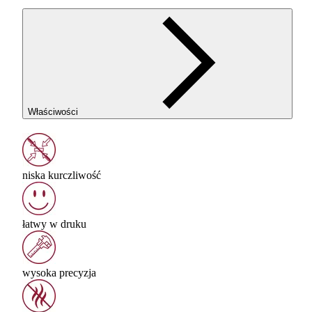
Właściwości
niska kurczliwość
łatwy w druku
wysoka precyzja