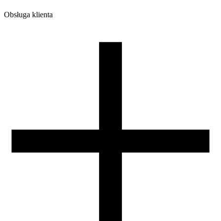
Obsługa klienta
O firmie
Opinie
Regulamin sklepu
Polityka Prywatności oraz Cookies
Zasady zwrotów i reklamacji
Nasza szpula
Kontakt
DLA DYSTRYBUTORÓW