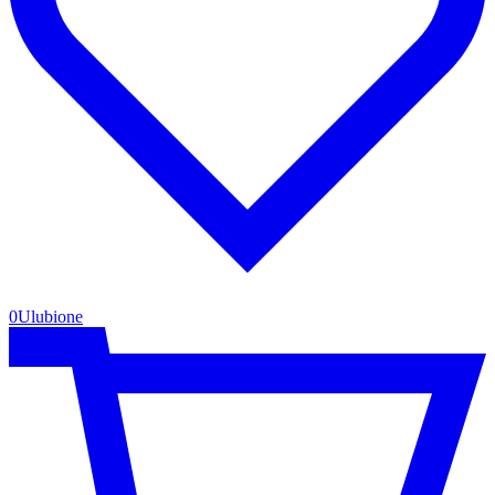
0
Ulubione