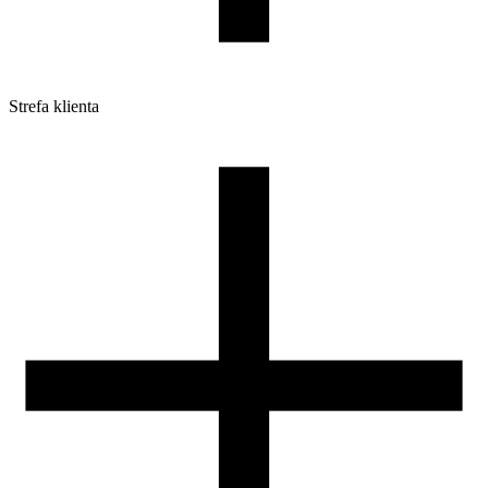
Strefa klienta
Pliki do pobrania
Profile do drukarek 3D
Szpule i opakowania
Zwroty
Reklamacje
Druk 3D - Porady dla początkujących
Jak korzystać z profili ROSA3D?