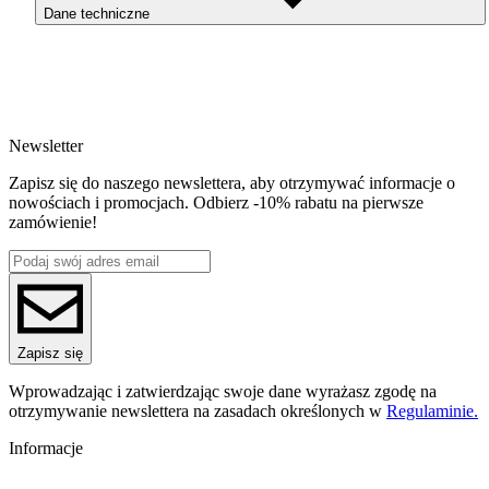
Dane techniczne
użytkowych oraz elementach technicznych
Filament dostarczany jest na
szpuli wyposażonej w dwie tarcze Masterspool
SKU
ReFilli filamentu
4598
EAN
5907753137036
Newsletter
Waga netto [kg]
1kg
Zapisz się do naszego newslettera, aby otrzymywać informacje o
Średnica [mm]
nowościach i promocjach. Odbierz -10% rabatu na pierwsze
1.75
zamówienie!
Materiał bazowy
PET-G
Seria
PET-G Galaxy HS
Nazwa koloru
Red
Kolor
Zapisz się
czerwony
Efekt specjalne
Wprowadzając i zatwierdzając swoje dane wyrażasz zgodę na
niska kurczliwość, łatwy w druku, wysoka precyzja, brak 
otrzymywanie newslettera na zasadach określonych w
Regulaminie.
nieprzyjemnego zapachu
Dodatki
Informacje
brokat
Temperatura dyszy [C]