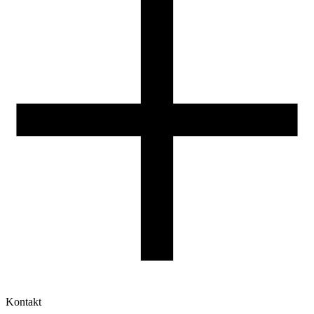
Reklamacje
Druk 3D - Porady dla początkujących
Jak korzystać z profili ROSA3D?
Kontakt
Moje konto