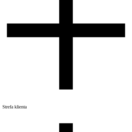
Strefa klienta
Pliki do pobrania
Profile do drukarek 3D
Szpule i opakowania
Zwroty