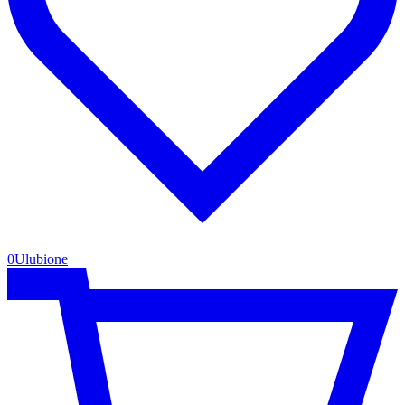
0
Ulubione