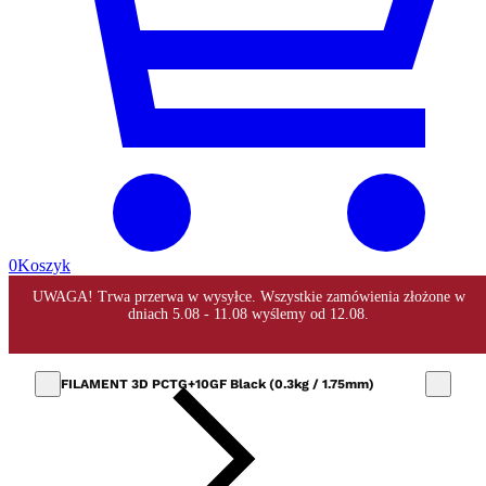
0
Koszyk
FILAMENT 3D PCTG+10GF Black (0.3kg / 1.75mm)