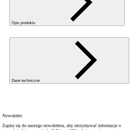
Opis produktu
ROSA3D
PCTG
+ 10GF w kolorze Black (Czarny) to materia
techniczny na bazie kopoliestru, wzbogacony włóknem
szklanym , przeznaczony do druku elementów wymagającyc
podwyższonej wytrzymałości, odporności i stabilności
wymiarowej.
DLACZEGO
WARTO
WYBRAĆ
PCTG
10GF?
Dane techniczne
Zwiększona wytrzymałość mechaniczna.
Dodatek
SKU
włókna szklanego wzmacnia strukturę materiału, co
4035
pozwala stosować go w elementach narażonych na
EAN
obciążenia i intensywniejsze użytkowanie.
5907753135223
Wysoka odporność na uderzenia.
Materiał zachowuje
Newsletter
Waga netto [kg]
dobrą udarność, dzięki czemu elementy są mniej podatn
0.3kg
Zapisz się do naszego newslettera, aby otrzymywać informacje o
na pękanie niż w przypadku sztywniejszych kompozytó
Średnica [mm]