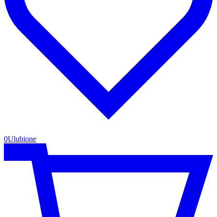
0
Ulubione