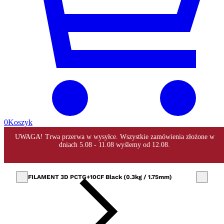
0
Koszyk
FILAMENT 3D PCTG+10CF Black (0.3kg / 1.75mm)