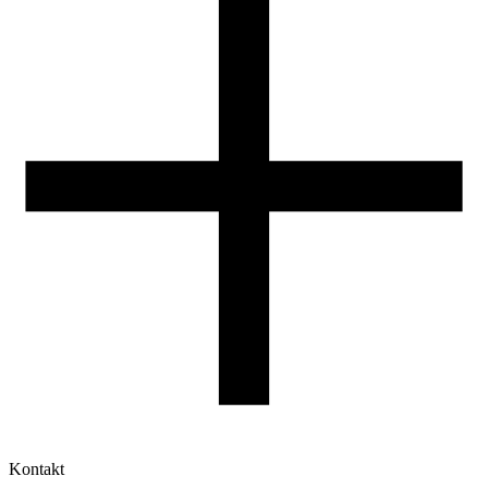
Reklamacje
Druk 3D - Porady dla początkujących
Jak korzystać z profili ROSA3D?
Kontakt
Moje konto