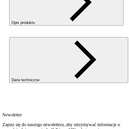
Opis produktu
ROSA3D
PCTG
+ 10CF to materiał techniczny na bazie
kopoliestru (
PCTG
), wzbogacony włóknem węglowym (CF),
przeznaczony do druku elementów wymagających zwiększon
sztywności, stabilności wymiarowej i wysokiej jakości
powierzchni.
DLACZEGO
WARTO
WYBRAĆ
PCTG
10CF?
Dane techniczne
Zwiększona sztywność (CF).
The addition of carbon
SKU
fiber stiffens the material, making parts less susceptible t
4036
deformation and better at maintaining their geometry un
EAN
load.
5907753135155
Stabilność wymiarowa.
Włókno węglowe ogranicza
Newsletter
Waga netto [kg]
skurcz materiału i poprawia kontrolę wymiarów, co
0.3kg
Zapisz się do naszego newslettera, aby otrzymywać informacje o
ułatwia druk precyzyjnych komponentów technicznych.
Średnica [mm]