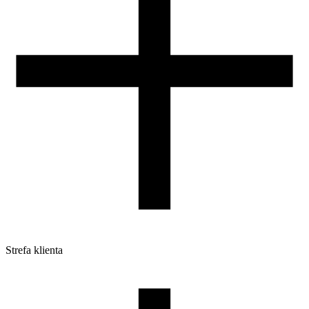
Strefa klienta
Pliki do pobrania
Profile do drukarek 3D
Szpule i opakowania
Zwroty