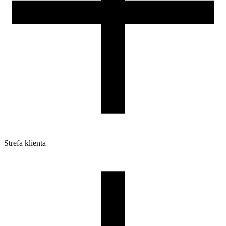
Strefa klienta
Pliki do pobrania
Profile do drukarek 3D
Szpule i opakowania
Zwroty
Reklamacje
Druk 3D - Porady dla początkujących
Jak korzystać z profili ROSA3D?