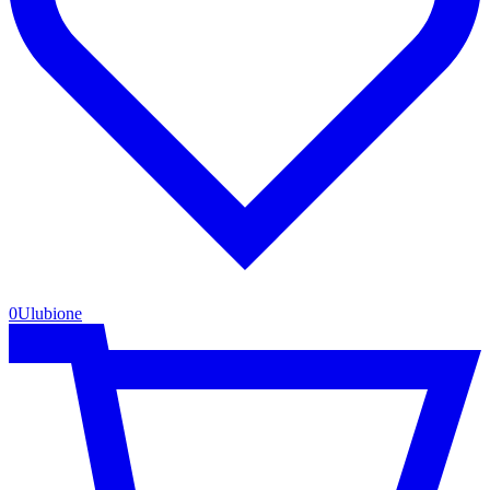
0
Ulubione