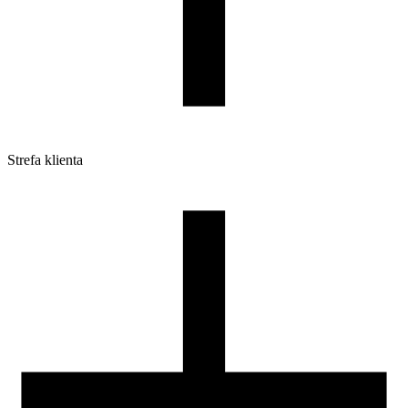
Strefa klienta
Pliki do pobrania
Profile do drukarek 3D
Szpule i opakowania
Zwroty
Reklamacje
Druk 3D - Porady dla początkujących
Jak korzystać z profili ROSA3D?