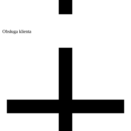
Obsługa klienta
O firmie
Opinie
Regulamin sklepu
Polityka Prywatności oraz Cookies
Zasady zwrotów i reklamacji
Nasza szpula
Kontakt
DLA DYSTRYBUTORÓW