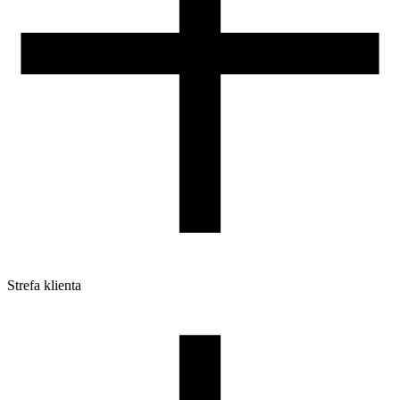
Strefa klienta
Pliki do pobrania
Profile do drukarek 3D
Szpule i opakowania
Zwroty
Reklamacje
Druk 3D - Porady dla początkujących
Jak korzystać z profili ROSA3D?