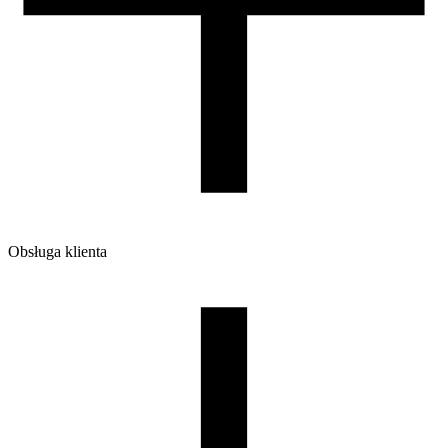
Obsługa klienta
O firmie
Opinie
Regulamin sklepu
Polityka Prywatności oraz Cookies
Zasady zwrotów i reklamacji
Nasza szpula
Kontakt
DLA DYSTRYBUTORÓW