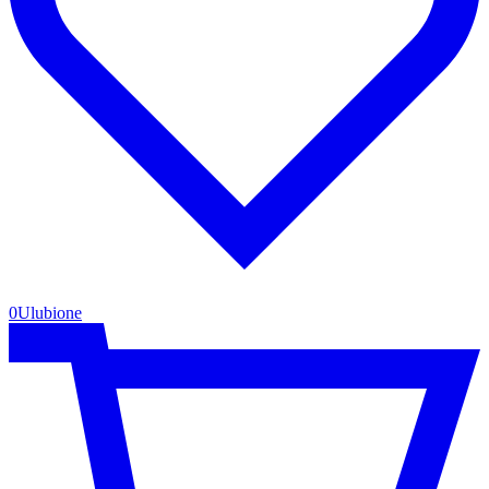
0
Ulubione