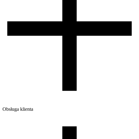
Obsługa klienta
O firmie
Opinie
Regulamin sklepu
Polityka Prywatności oraz Cookies
Zasady zwrotów i reklamacji