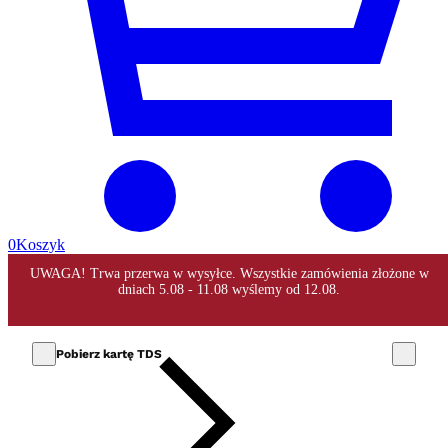
0
Koszyk
Pobierz kartę TDS