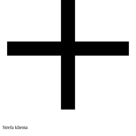
Nasza szpula
Kontakt
DLA DYSTRYBUTORÓW
Strefa klienta
Pliki do pobrania