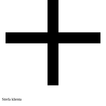
Nasza szpula
Kontakt
DLA DYSTRYBUTORÓW
Strefa klienta
Pliki do pobrania