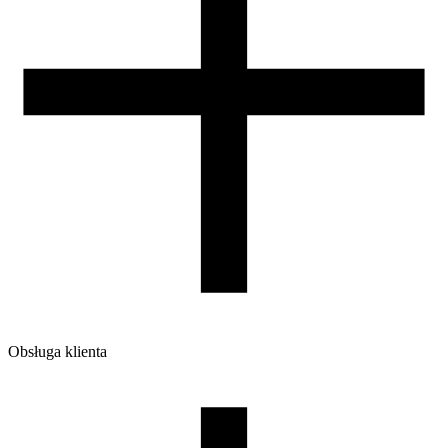
Obsługa klienta
O firmie
Opinie
Regulamin sklepu
Polityka Prywatności oraz Cookies
Zasady zwrotów i reklamacji