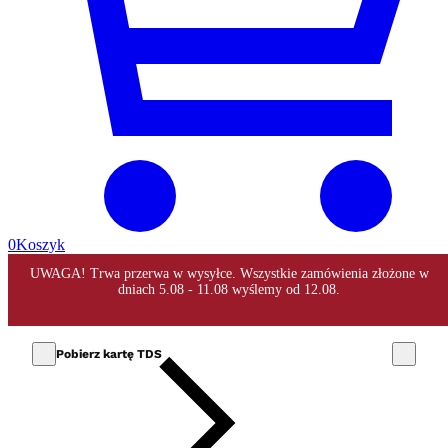
0
Koszyk
Pobierz kartę TDS