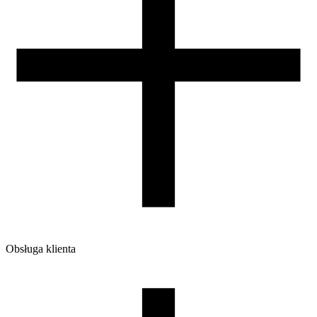
Obsługa klienta
O firmie
Opinie
Regulamin sklepu
Polityka Prywatności oraz Cookies
Zasady zwrotów i reklamacji