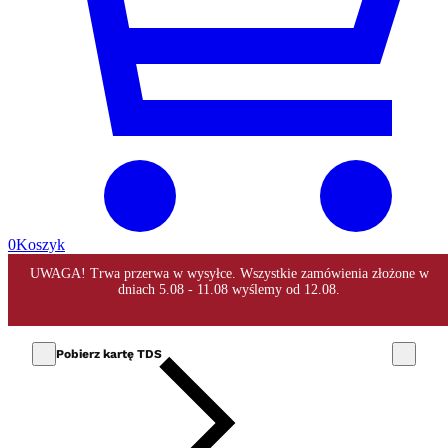
0
Koszyk
Pobierz kartę TDS