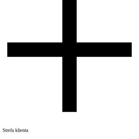
Nasza szpula
Kontakt
DLA DYSTRYBUTORÓW
Strefa klienta
Pliki do pobrania