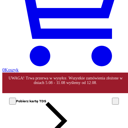
0
Koszyk
Pobierz kartę TDS