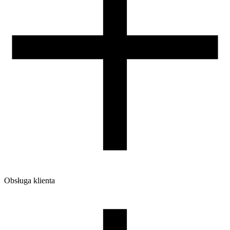
Obsługa klienta
O firmie
Opinie
Regulamin sklepu
Polityka Prywatności oraz Cookies
Zasady zwrotów i reklamacji