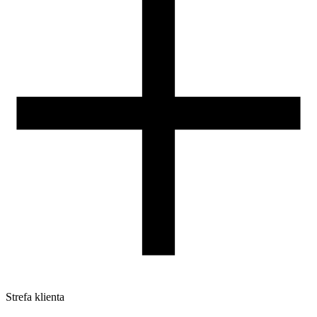
Nasza szpula
Kontakt
DLA DYSTRYBUTORÓW
Strefa klienta
Pliki do pobrania