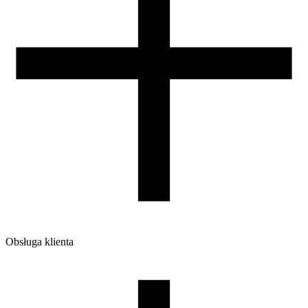
Obsługa klienta
O firmie
Opinie
Regulamin sklepu
Polityka Prywatności oraz Cookies
Zasady zwrotów i reklamacji