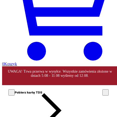
0
Koszyk
Pobierz kartę TDS