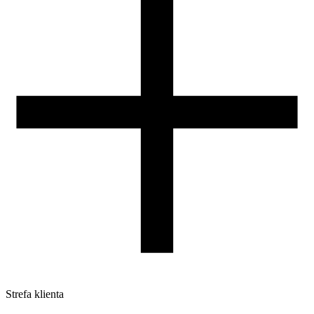
Nasza szpula
Kontakt
DLA DYSTRYBUTORÓW
Strefa klienta
Pliki do pobrania