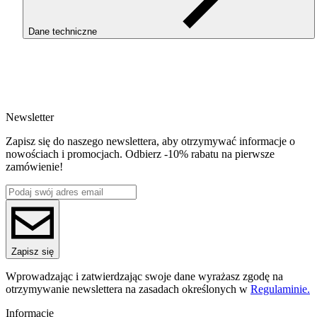
Dane techniczne
SKU
4172
EAN
5907753134905
Newsletter
Waga netto [kg]
220g
Zapisz się do naszego newslettera, aby otrzymywać informacje o
Średnica [mm]
nowościach i promocjach. Odbierz -10% rabatu na pierwsze
1.75
zamówienie!
Materiał bazowy
PC
Seria
Zestaw tarcz Masterspool ROSA3D
Kolor
biały
Waga brutto [g]
Zapisz się
290
Wprowadzając i zatwierdzając swoje dane wyrażasz zgodę na
otrzymywanie newslettera na zasadach określonych w
Regulaminie.
Informacje