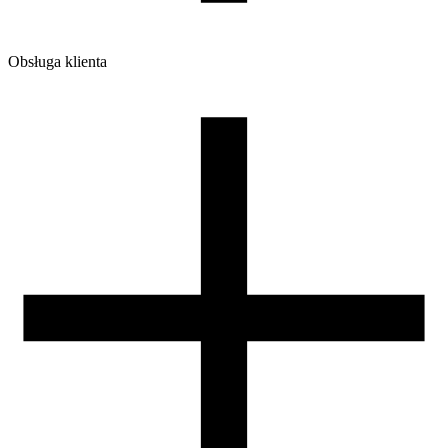
Obsługa klienta
O firmie
Opinie
Regulamin sklepu
Polityka Prywatności oraz Cookies
Zasady zwrotów i reklamacji
Nasza szpula
Kontakt
DLA DYSTRYBUTORÓW