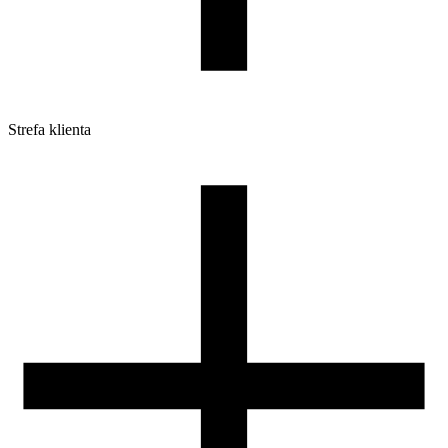
Strefa klienta
Pliki do pobrania
Profile do drukarek 3D
Szpule i opakowania
Zwroty
Reklamacje
Druk 3D - Porady dla początkujących
Jak korzystać z profili ROSA3D?