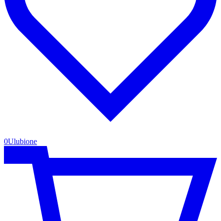
0
Ulubione