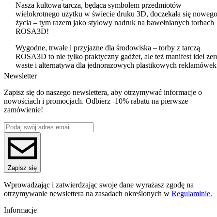
Nasza kultowa tarcza, będąca symbolem przedmiotów
wielokrotnego użytku w świecie druku 3D, doczekała się noweg
życia – tym razem jako stylowy nadruk na bawełnianych torbach
ROSA3D!
Wygodne, trwałe i przyjazne dla środowiska – torby z tarczą
ROSA3D to nie tylko praktyczny gadżet, ale też manifest idei zer
waste i alternatywa dla jednorazowych plastikowych reklamówek
Newsletter
Idealna na codzienne zakupy, wyjścia do pracy czy targi druku 3
Świetnie sprawdzi się jako prezent dla entuzjastów technologii
Zapisz się do naszego newslettera, aby otrzymywać informacje o
druku 3D oraz użytkowników filamentów ROSA3D.
nowościach i promocjach. Odbierz -10% rabatu na pierwsze
zamówienie!
Dlaczego warto?
Ekologiczna i wielokrotnego użytku.
Z nadrukiem nawiązującym do kultowego Masterspoola.
Lekka, ale pojemna – zawsze pod ręką.
Zapisz się
Pokaż, że jesteś częścią społeczności ROSA3D – również na
Wprowadzając i zatwierdzając swoje dane wyrażasz zgodę na
zakupach!
otrzymywanie newslettera na zasadach określonych w
Regulaminie.
Informacje