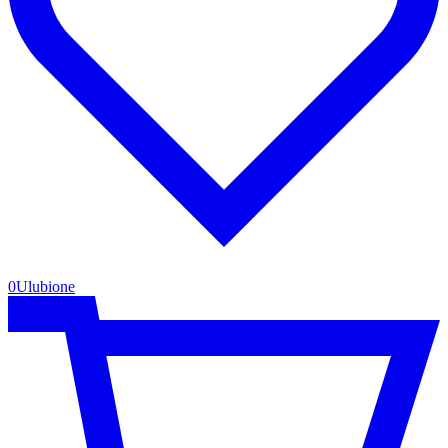
0
Ulubione