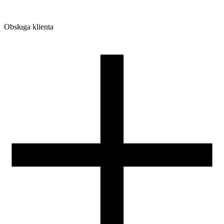
Obsługa klienta
O firmie
Opinie
Regulamin sklepu
Polityka Prywatności oraz Cookies
Zasady zwrotów i reklamacji
Nasza szpula
Kontakt
DLA DYSTRYBUTORÓW