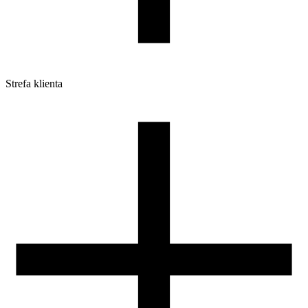
Strefa klienta
Pliki do pobrania
Profile do drukarek 3D
Szpule i opakowania
Zwroty
Reklamacje
Druk 3D - Porady dla początkujących
Jak korzystać z profili ROSA3D?