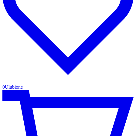
0
Ulubione