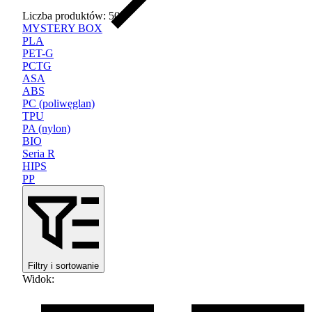
Liczba produktów: 502
MYSTERY BOX
PLA
PET-G
PCTG
ASA
ABS
PC (poliwęglan)
TPU
PA (nylon)
BIO
Seria R
HIPS
PP
Filtry i sortowanie
Widok
: