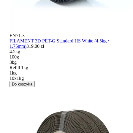
EN71-3
FILAMENT 3D PET-G Standard HS White (4.5kg /
1.75mm)
319,00 zł
4.5kg
100g
3kg
Refill 1kg
1kg
10x1kg
Do koszyka