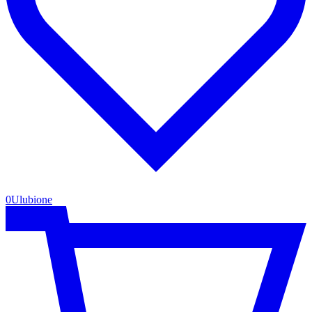
0
Ulubione