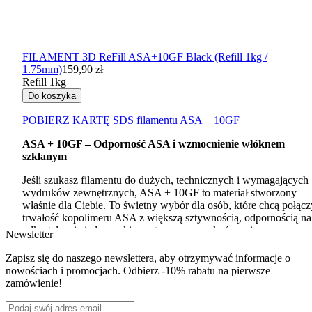
FILAMENT 3D ReFill ASA+10GF Black (Refill 1kg /
1.75mm)
159,90 zł
Refill 1kg
Do koszyka
POBIERZ
KARTĘ
SDS
filamentu
ASA
+ 10GF
ASA
+ 10GF – Odporność
ASA
i wzmocnienie włóknem
szklanym
Jeśli szukasz filamentu do dużych, technicznych i wymagających
wydruków zewnętrznych,
ASA
+ 10GF to materiał stworzony
właśnie dla Ciebie. To świetny wybór dla osób, które chcą połącz
trwałość kopolimeru
ASA
z większą sztywnością, odpornością na
odkształcenia i eleganckim, satynowym wykończeniem
Newsletter
powierzchni.
Zapisz się do naszego newslettera, aby otrzymywać informacje o
Dlaczego warto wybrać
ASA
+ 10GF?
nowościach i promocjach. Odbierz -10% rabatu na pierwsze
zamówienie!
Wzmocnienie włóknem szklanym