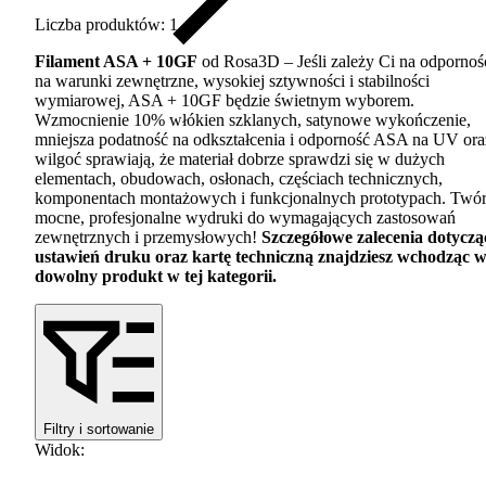
Liczba produktów: 1
Filament
ASA
+ 10GF
od Rosa3D – Jeśli zależy Ci na odpornoś
na warunki zewnętrzne, wysokiej sztywności i stabilności
wymiarowej,
ASA
+ 10GF będzie świetnym wyborem.
Wzmocnienie 10% włókien szklanych, satynowe wykończenie,
mniejsza podatność na odkształcenia i odporność
ASA
na UV ora
wilgoć sprawiają, że materiał dobrze sprawdzi się w dużych
elementach, obudowach, osłonach, częściach technicznych,
komponentach montażowych i funkcjonalnych prototypach. Twó
mocne, profesjonalne wydruki do wymagających zastosowań
zewnętrznych i przemysłowych!
Szczegółowe zalecenia dotyczą
ustawień druku oraz kartę techniczną znajdziesz wchodząc 
dowolny produkt w tej kategorii.
Filtry i sortowanie
Widok
: