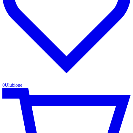
0
Ulubione