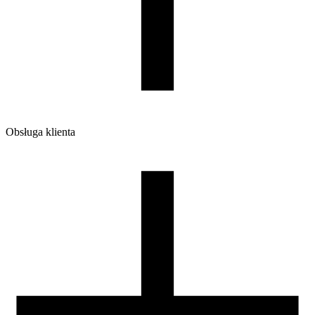
Obsługa klienta
O firmie
Opinie
Regulamin sklepu
Polityka Prywatności oraz Cookies
Zasady zwrotów i reklamacji
Nasza szpula
Kontakt
DLA DYSTRYBUTORÓW