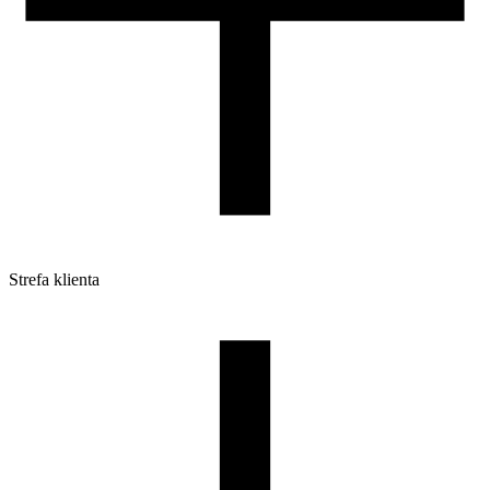
Strefa klienta
Pliki do pobrania
Profile do drukarek 3D
Szpule i opakowania
Zwroty
Reklamacje
Druk 3D - Porady dla początkujących
Jak korzystać z profili ROSA3D?