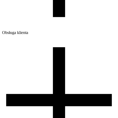
7
Dodaj do koszyka i drukuj bez kompromisów.
NIE
ZALECAMY
KORZYSTAĆ
Z
FILAMENTU
PRZEZ
SYSTEM
BAMBU
LAB
AMS
Obsługa klienta
O firmie
Opinie
Regulamin sklepu
Polityka Prywatności oraz Cookies
Zasady zwrotów i reklamacji
Nasza szpula
Kontakt
DLA DYSTRYBUTORÓW