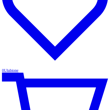
0
Ulubione