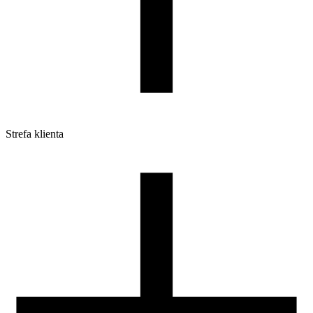
Strefa klienta
Pliki do pobrania
Profile do drukarek 3D
Szpule i opakowania
Zwroty
Reklamacje
Druk 3D - Porady dla początkujących
Jak korzystać z profili ROSA3D?