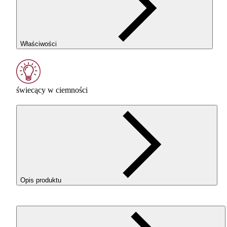
Właściwości
świecący w ciemności
Opis produktu
Filament
ROSA
3D
PET
-G Standard HS w kolorze Glow in t
Dark Green to połączenie estetyki premium i właściwości
technicznych, które sprawdzają się w realnym użytkowaniu.